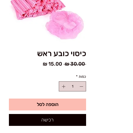
כיסוי כובע ראש
מחיר
מחיר
 ‏30.00 ‏₪ 
רגיל
מבצע
כמות
*
הוספה לסל
רכישה