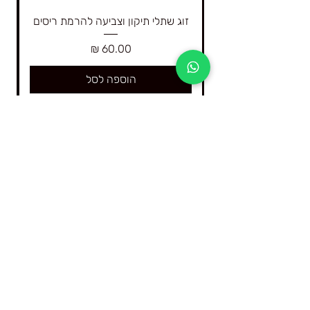
זוג שתלי תיקון וצביעה להרמת ריסים
מחיר
הוספה לסל
4Real היא החברה הגדולה בישראל המתמחה רק
בקורסים דיגיטליים ובציוד וחומרים להרמת ריסים
והרמת גבות וצביעה בחינה אומברה טבעי ברמה
הכי גבוה ואיכותית שיש בשוק .
השאירו פרטים ותקבל מבצעים והטבות
למייל שלכם