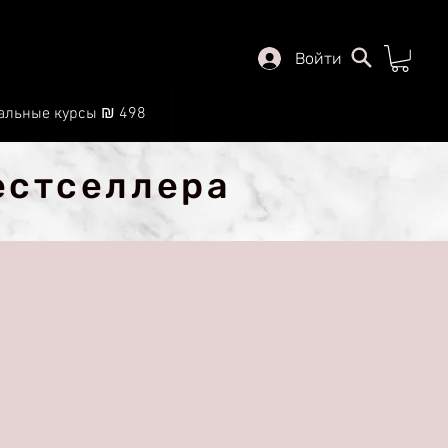
Войти
альные курсы ₪ 498
главный
естселлера