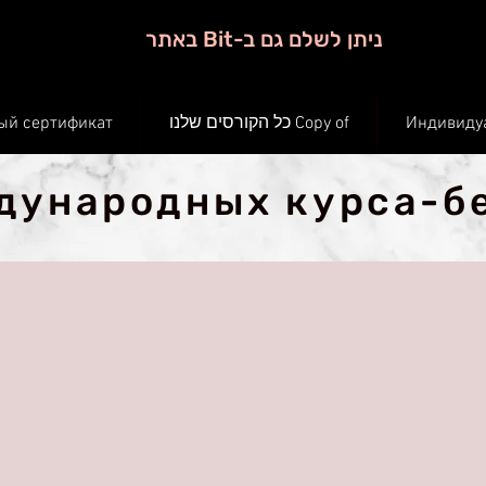
ניתן לשלם גם ב-Bit באתר
ый сертификат
Copy of כל הקורסים שלנו
Индивиду
дународных курса-б