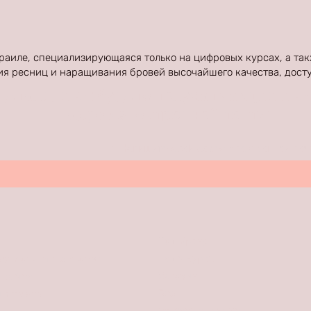
раиле, специализирующаяся только на цифровых курсах, а так
я ресниц и наращивания бровей высочайшего качества, досту
детали, и вы будете получать акции и в
адрес электронной почты
Напишите свой адрес электронной по
Наш бренд
Наши курсы
озврата и поставки
Магазин
 сайта
Блог
и ответы
Связаться с нами