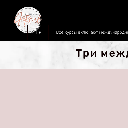
עוד
Все курсы включают международн
Три меж