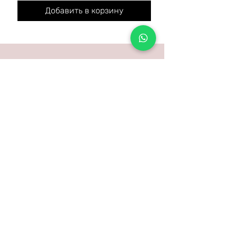
Добавить в корзину
4Real — крупнейшая компания в
Израиле, специализирующаяся только
на цифровых курсах, а также на
оборудовании и материалах для
наращивания ресниц и наращивания
бровей высочайшего качества,
доступных на рынке.
Оставьте детали, и вы будете
получать акции и выгоды на
свой адрес электронной почты
Напишите свой адрес
электронной почты