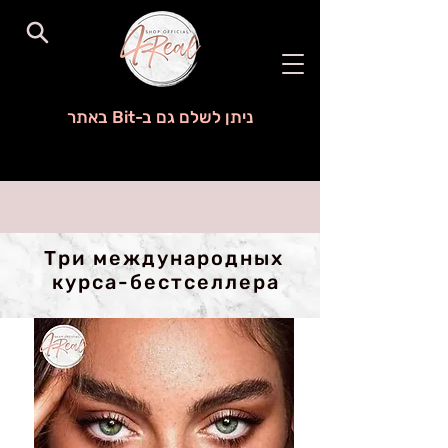
ניתן לשלם גם ב-Bit באתר
Три международных
курса-бестселлера