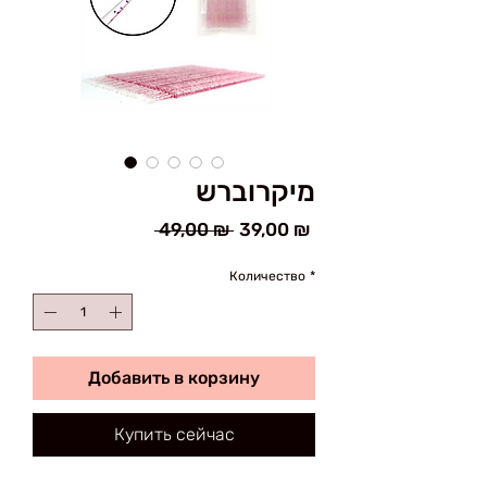
מיקרוברש
Обычная
Спеццена
 49,00 ₪ 
39,00 ₪
цена
Количество
*
Добавить в корзину
Купить сейчас