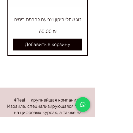
זוג שתלי תיקון וצביעה להרמת ריסים
Цена
60,00 ₪
Добавить в корзину
4Real — крупнейшая компания в
Израиле, специализирующаяся только
на цифровых курсах, а также на
оборудовании и материалах для
наращивания ресниц и наращивания
бровей высочайшего качества,