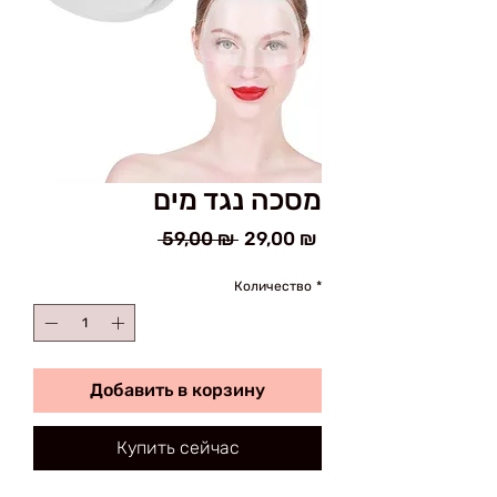
מסכה נגד מים
Обычная
Спеццена
 59,00 ₪ 
29,00 ₪
цена
Количество
*
Добавить в корзину
Купить сейчас