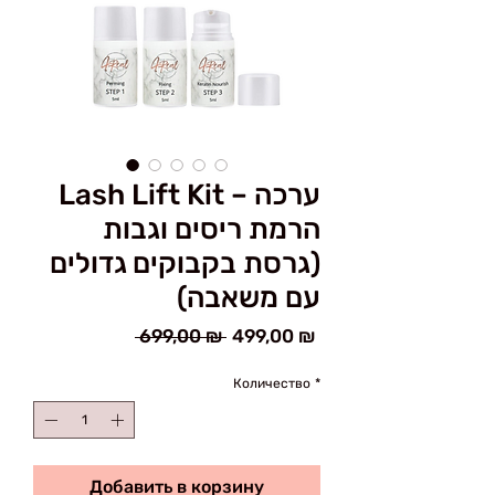
Lash Lift Kit – ערכה
הרמת ריסים וגבות
(גרסת בקבוקים גדולים
עם משאבה)
Обычная
Спеццена
 699,00 ₪ 
499,00 ₪
цена
Количество
*
Добавить в корзину