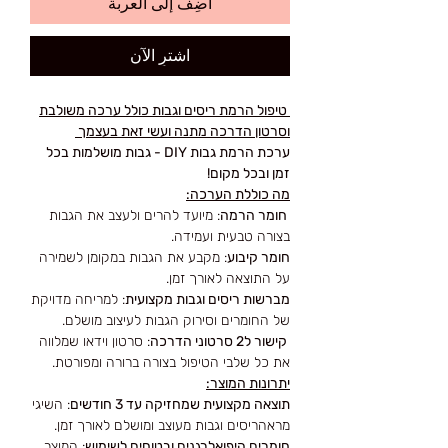
أضِف إلى العربة
اشترِ الآن
טיפול הרמת ריסים וגבות כולל ערכה משולבת
וסרטון הדרכה מתנה ועשי זאת בעצמך
ערכת הרמת גבות DIY - גבות מושלמות בכל
זמן ובכל מקום!
מה כוללת הערכה:
חומר הרמה
: מיועד להרים ולעצב את הגבות
בצורה טבעית ועמידה.
חומר קיבוע
: מקבע את הגבות במקומן לשמירה
על התוצאה לאורך זמן.
מברשות ריסים וגבות מקצועית
: למריחה מדויקת
של החומרים וסירוק הגבות לעיצוב מושלם.
קישור ל2 סרטוני הדרכה
: סרטון וידאו שמלווה
את כל שלבי הטיפול בצורה ברורה ומפורטת.
יתרונות המוצר:
תוצאה מקצועית שמחזיקה עד 3 חודשים
: השיגי
מראהריסים וגבות מעוצב ומושלם לאורך זמן.
חומרים היפואלרגנים ובטוחים לשימוש
: המוצר