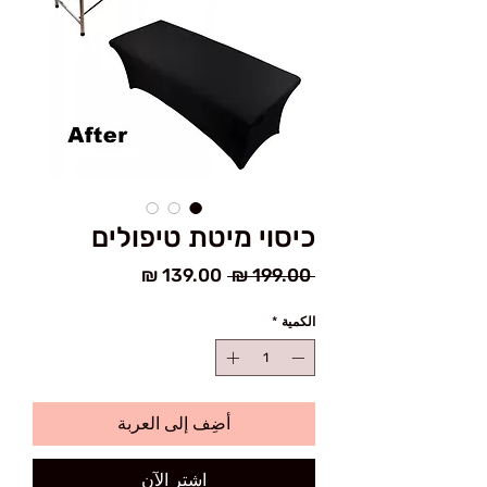
כיסוי מיטת טיפולים
سعر
سعر
 ‏199.00 ₪ 
عادي
البيع
الكمية
*
أضِف إلى العربة
اشترِ الآن