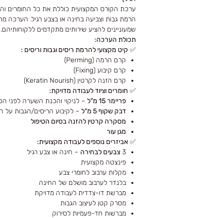
ערכת הקורס המקצועית כוללת את כל החומרים והכ
הרמת גבות וצביעה בחינה או בצבע רגיל. הערכה מת
שמעוניינים להציע שירותים מתקדמים ללקוחותיהם.
תכולת הערכה:
✅
קיט מקצועי להרמת ריסים וגבות וריסים :
קרם הרמה (Perming)
קרם קיבוע (Fixing)
קרם הזנה לקרטין (Keratin Nourish)
✅
חומרים וציוד לעבודה מדויקת:
פריימר 15 מ"ל
– לניקוי והכנת השערה לפני הטי
דבק שקוף 5 מ"ל
– לקיבוע הריסים/הגבות על ה
מסקרה קרטין להזנה בסיום הטיפול
מגן עור
✅
אביזרים נוספים לעבודה מקצועית:
3
צבעים לבחירה
– חינה או צבע רגיל
פינצטה מקצועית
מקלות ערבוב לחומרי צבע
בלנדר לערבוב מושלם של החינה
מברשת דו-צדדית לעבודה מדויקת
מסרק קטן לעיצוב הגבות
מברשות חד-פעמיות לסירוק