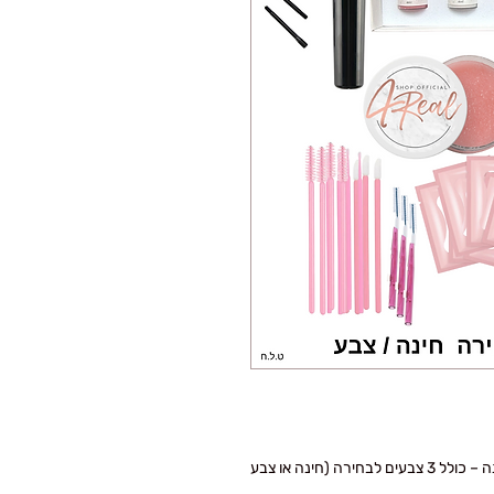
ערכת קורס מקצועי להרמת ריסים, הרמת גבות וחינה – כולל 3 צבעים לבחירה (חינה או צבע