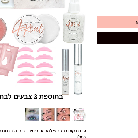
ة
רגיל)