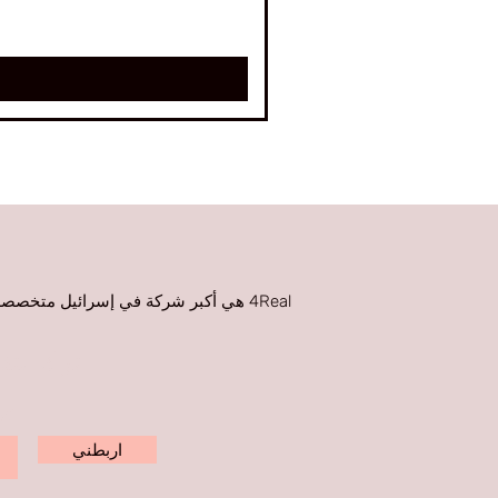
4Real هي أكبر شركة في إسرائيل متخص
اترك التف
اكت
اربطني