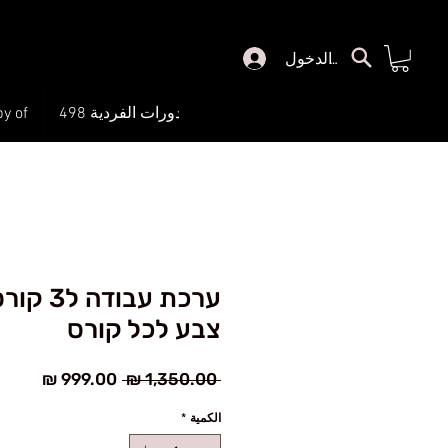
تسجيل الدخول
رئيسي
الدورات الفردية 498
Copy of כל הק
ערכת עבוד
צבע לכל קורס
سعر
سعر
 ‏1,350.00 ₪ 
عادي
البيع
الكمية
*