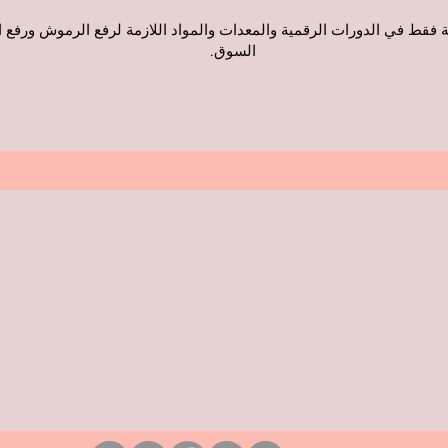
صة فقط في الدورات الرقمية والمعدات والمواد اللازمة لرفع الرموش ورف
السوق.
اصيل وستتلقى الترقيات والمزايا على بريدك الإلكت
ب بريدك الإلكتروني
جارية
حول
عودة البلدان والشحنات
سياسة الموقع
مذكرة
أسئلة وأجوبة