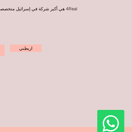
4Real هي أكبر شركة في إسرائيل متخص
اترك التف
اكت
اربطني
علامتنا الت
دوراتنا
متجر
مدونة او 
اتصل بنا
كرت هدية