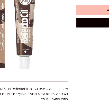
ة
צבע חום כהה לריסים ולגבות RefectoCil מס 3 עמיד במים.
לא דוהה עמידות עד 6 שבועות מומלץ לשימוש עם קרם חמצן RefectoCil !
כמות המוצר : 15 מ'ל