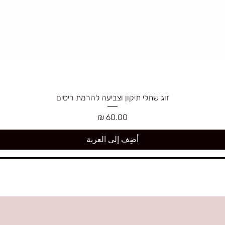
זוג שתלי תיקון וצביעה להרמת ריסים
السعر
أضِف إلى العربة