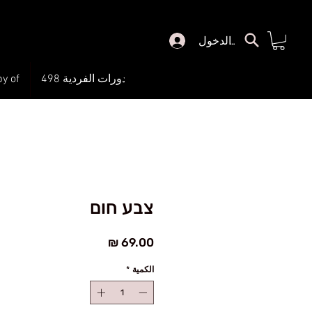
تسجيل الدخول
رئيسي
الدورات الفردية 498
Copy of כל הק
צבע חום
السعر
الكمية
*