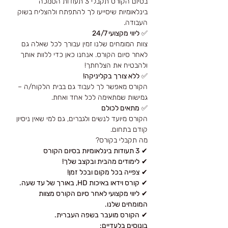
בסיום הקורס תקבלי 3 תעודות הסמכה
בינלאומיות שיסייעו לך להתפתח ולהצליח בשוק
העבודה.
✅
ליווי מקצועי 24/7
צוות המומחים שלנו זמין עבורך לכל שאלה גם
לאחר סיום הקורס. אנחנו כאן כדי ללוות אותך
ולהבטיח את הצלחתך!
✅
ללא צורך בקליניקה!
הקורס מאפשר לך לעבוד גם בבית הלקוח/ה –
גמישות שמתאימה לכל אחד ואחת.
✅
מתאים לכולם
הקורס מיועד לנשים ולגברים, גם למי שאין ניסיון
קודם בתחום.
מה תקבלי בקורס?
✔
3 תעודות בינלאומיות בסיום הקורס
✔
לימודים מהבית ובקצב שלך!
✔
צפייה בכל מקום ובכל זמן!
✔
קורס וידאו באיכות HD, באורך של עד שעה.
✔
ליווי מקצועי לאחר סיום הקורס מצוות
המומחים שלנו.
✔
הקורס מועבר בשפה העברית.
בונוסים בלעדיים: