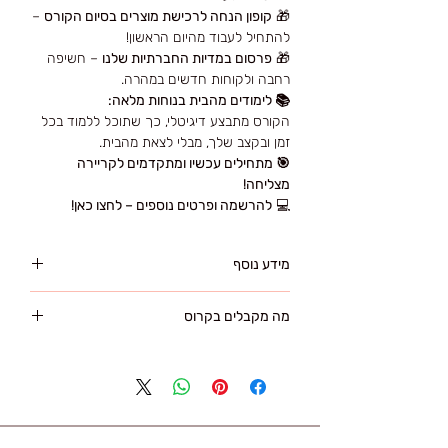
🎁
קופון הנחה לרכישת מוצרים בסיום הקורס
–
להתחיל לעבוד מהיום הראשון!
🎁
פרסום במדיות החברתיות שלנו
– חשיפה
רחבה ולקוחות חדשים במהרה.
📚 לימודים מהבית בנוחות מלאה:
הקורס מתבצע דיגיטלי, כך שתוכל ללמוד בכל
זמן ובקצב שלך, מבלי לצאת מהבית.
🎯 מתחילים עכשיו ומתקדמים לקריירה
מצליחה!
💻
להרשמה ופרטים נוספים – לחצו כאן!
מידע נוסף
לאחר הרכישת הקורס:
מה מקבלים בקרוס
מייד לאחר הרכישה תקבלי למייל קוד וסיסמא
לצפייה בקורס ללא הגבלה
מה תקבלי בקורס ???
שם תוכלי לצפות בקורס הוידאו באיכות HD
✔ חיסכון בכסף !
מנקודת מבט קרובה ברורה ומדוייקת.
✔ בלי לצאת מהבית!
הקורס מועבר בשפה העברית.
✔ בכל מקום ובכל זמן!
✔ ללא הגבלה!