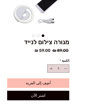
מנורה צילום לנייד
سعر
سعر
 ‏89.00 ₪ 
عادي
البيع
الكمية
*
أضِف إلى العربة
اشترِ الآن