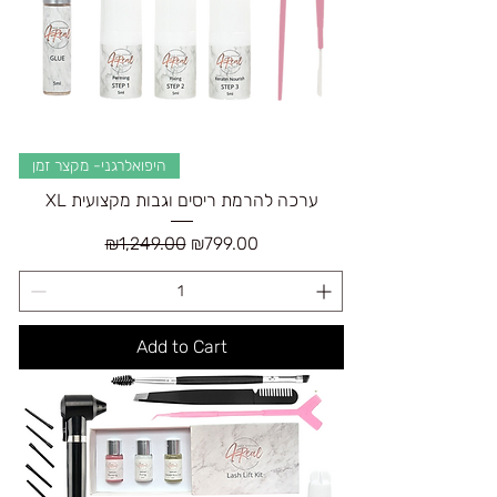
היפואלרגני- מקצר זמן
XL ערכה להרמת ריסים וגבות מקצועית
Regular Price
Sale Price
₪1,249.00
₪799.00
Add to Cart