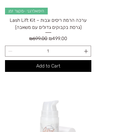
היפואלרגני -מקצר זמן
Lash Lift Kit – ערכה הרמת ריסים וגבות
(גרסת בקבוקים גדולים עם משאבה)
Regular Price
Sale Price
₪699.00
₪499.00
Add to Cart