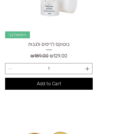
היפואלרגני
בוטוקס לריסים ולגבות
Regular Price
Sale Price
₪189.00
₪129.00
Add to Cart