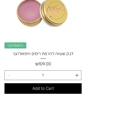
היפואלרגני
דבק שעווה להרמת ריסים היפואלרגני
Price
₪109.00
Add to Cart