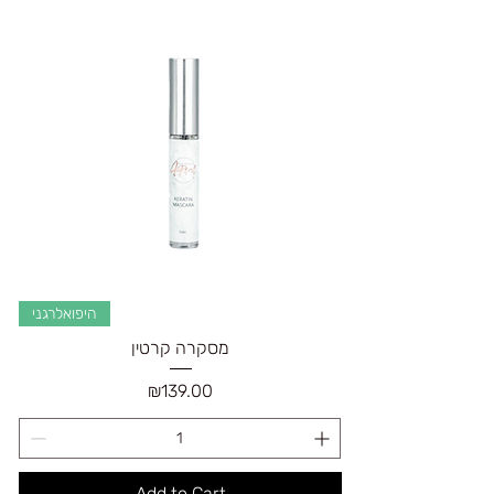
היפואלרגני
מסקרה קרטין
Price
₪139.00
Add to Cart