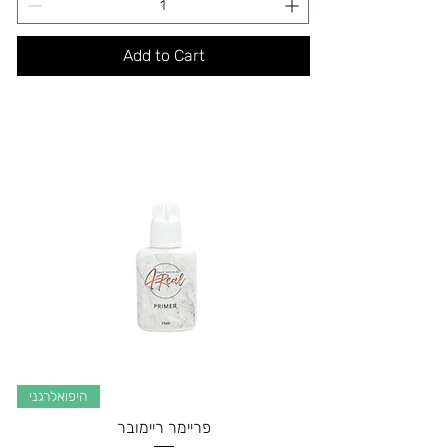
Add to Cart
היפואלרגני
פריימר ריימובר