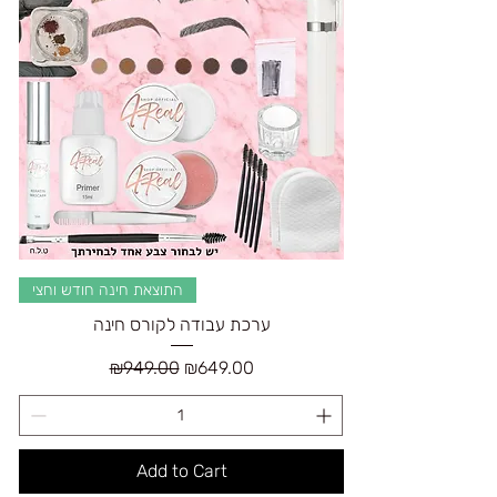
התוצאת חינה חודש וחצי
ערכת עבודה לקורס חינה
Regular Price
Sale Price
₪949.00
₪649.00
Add to Cart