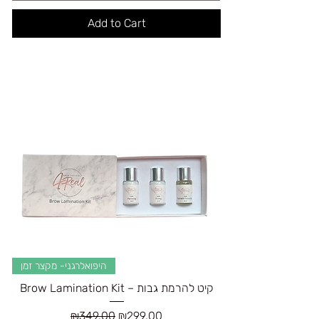
Add to Cart
היפואלרגני- מקצר זמן
Brow Lamination Kit – קיט להרמת גבות
Regular Price
Sale Price
₪349.00
₪299.00