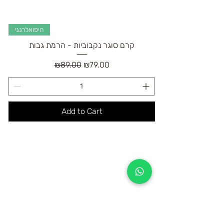
היפואלרגני
קרם סוגר נקבוביות - הרמת גבות
Regular Price
Sale Price
₪89.00
₪79.00
Add to Cart