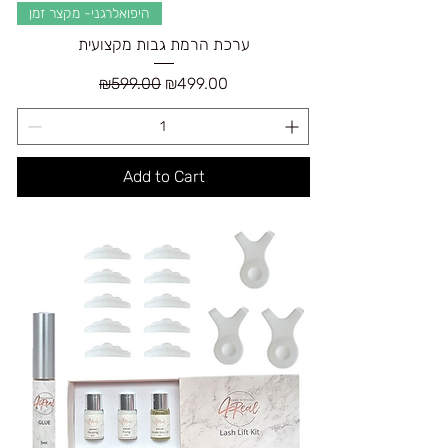
היפואלרגני- מקצר זמן
ערכת הרמת גבות מקצועית
Regular Price
Sale Price
₪599.00
₪499.00
Add to Cart