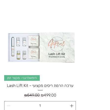
היפואלרגני- מקצר זמן
Lash Lift Kit – ערכה הרמת ריסים מקצועי
Regular Price
Sale Price
₪549.00
₪499.00