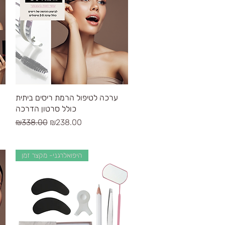
Quick View
ערכה לטיפול הרמת ריסים ביתית
כולל סרטון הדרכה
Regular Price
Sale Price
₪338.00
₪238.00
היפואלרגני- מקצר זמן