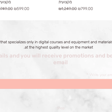
מקצועית
מקצועי
egular Price
Sale Price
Regular Price
Sale Price
749.00
₪599.00
₪1,249.00
₪799.00
 that specializes only in digital courses and equipment and materials
at the highest quality level on the market.
ils and you will receive promotions and be
email
Write your em
Shop