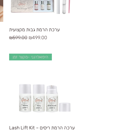
Quick View
ערכת הרמת גבות מקצועית
Regular Price
Sale Price
₪599.00
₪499.00
היפואלרגני -מקצר זמן
Quick View
Lash Lift Kit – ערכה הרמת ריסים