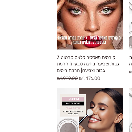
Quick View
ת
3 קורסים מאסטר קלאס סרטוט
ה
גבות וצביעה בחינה טבעית| הרמת
גבות וצביעה| הרמת ריסים
R
₪
Regular Price
Sale Price
₪1,999.00
₪1,476.00