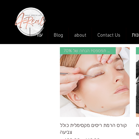
ות
Contact Us
about
Blog
עוד
אל תפספסי! הנחה של 70%
Quick View
ה
קורס הרמת ריסים מקסימלית כולל
צביעה
R
₪