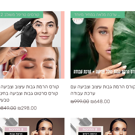
קורס + ערכה מלאה במחיר מיוחד
2 קורסים טריפל משולב
Quick View
Quick View
ורס הרמת גבות עיצוב וצביעה עם
קורס הרמת גבות עיצוב וצביעה 
ערכת עבודה
קורס סרטוט גבות וצביעה בחינ
טבעי
Regular Price
Sale Price
₪999.00
₪648.00
egular Price
Sale Price
849.00
₪298.00