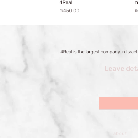
ת
4Real
Price
R
₪450.00
₪
4Real is the largest company in Israel
Leave deta
about