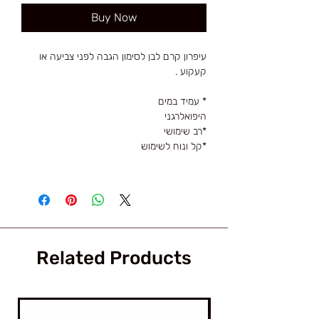
Buy Now
עיפרון קרם לבן לסימון הגבה לפני צביעה או
קעקוע .
* עמיד במים
היפואלרגני
*רב שימושי
*קל ונוח לשימוש
Related Products