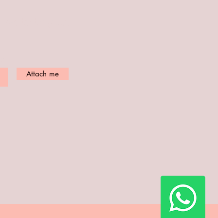
nefits to your
ail
Attach me