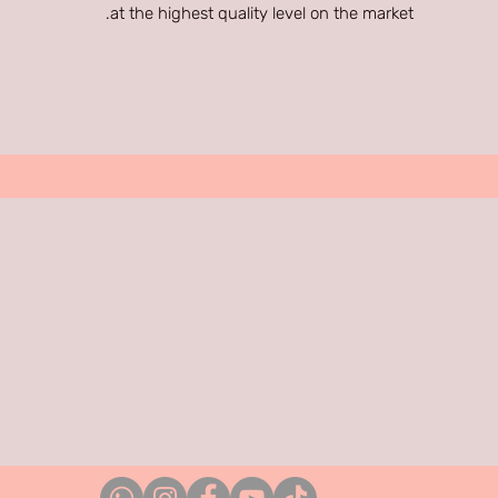
at the highest quality level on the market.
ils and you will receive promotions and be
email
Write your em
Shop
Courses
untries and shipments
Blog
cy
Contact Us
 and Answers