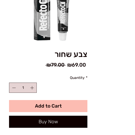
צבע שחור
Regular
Sale
 ₪79.00 
₪69.00
Price
Price
Quantity
*
Add to Cart
Buy Now